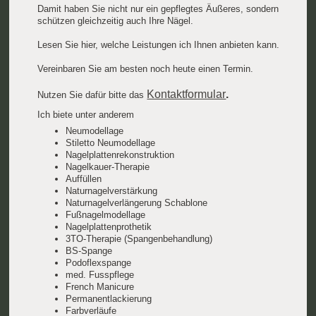
Damit haben Sie nicht nur ein gepflegtes Äußeres, sondern
schützen gleichzeitig auch Ihre Nägel.
Lesen Sie hier, welche Leistungen ich Ihnen anbieten kann.
Vereinbaren Sie am besten noch heute einen Termin.
Kontaktformular
.
Nutzen Sie dafür bitte das
Ich biete unter anderem
Neumodellage
Stiletto Neumodellage
Nagelplattenrekonstruktion
Nagelkauer-Therapie
Auffüllen
Naturnagelverstärkung
Naturnagelverlängerung Schablone
Fußnagelmodellage
Nagelplattenprothetik
3TO-Therapie (Spangenbehandlung)
BS-Spange
Podoflexspange
med. Fusspflege
French Manicure
Permanentlackierung
Farbverläufe